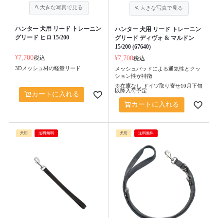
ハンター 犬用 リード トレーニン
ハンター 犬用 リード トレーニン
グリード ヒロ 15/200
グリード ディヴォ & マルドン
15/200 (67640)
¥
7,700
税込
¥
7,700
税込
3Dメッシュ材の軽量リード
メッシュパッドによる通気性とクッ
ション性が特徴
※在庫なし ドイツ取り寄せ10月下旬
以降入荷予定
カートに入れる
カートに入れる
犬用
送料無料
犬用
送料無料