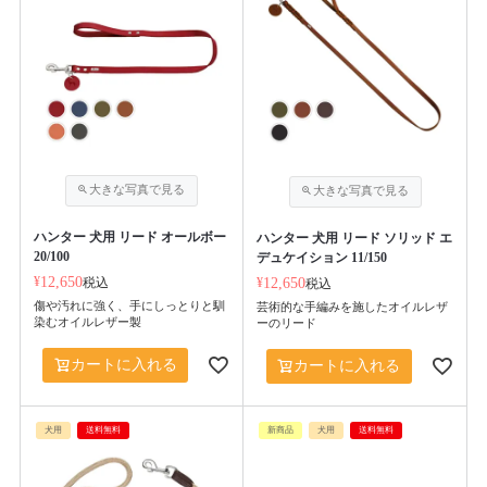
ハンター 犬用 リード オールボー
ハンター 犬用 リード ソリッド エ
20/100
デュケイション 11/150
¥
12,650
税込
¥
12,650
税込
傷や汚れに強く、手にしっとりと馴
芸術的な手編みを施したオイルレザ
染むオイルレザー製
ーのリード
カートに入れる
カートに入れる
犬用
送料無料
新商品
犬用
送料無料