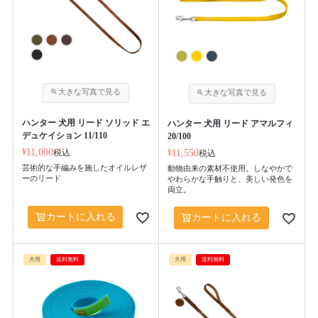
ハンター 犬用 リード ソリッド エ
ハンター 犬用 リード アマルフィ
デュケイション 11/110
20/100
¥
11,000
税込
¥
11,550
税込
芸術的な手編みを施したオイルレザ
動物由来の素材不使用。しなやかで
ーのリード
やわらかな手触りと、美しい発色を
両立。
カートに入れる
カートに入れる
犬用
送料無料
犬用
送料無料