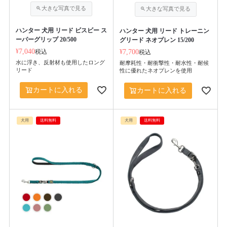
ハンター 犬用 リード ビスビー ス
ハンター 犬用 リード トレーニン
ーパーグリップ 20/500
グリード ネオプレン 15/200
¥
7,040
税込
¥
7,700
税込
水に浮き、反射材も使用したロング
耐摩耗性・耐衝撃性・耐水性・耐候
リード
性に優れたネオプレンを使用
カートに入れる
カートに入れる
犬用
送料無料
犬用
送料無料