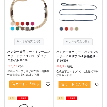
ハンター 犬用 リード トレーニン
ハンター 犬用 リード ハンズフリ
グリード ナイロンロープ フリー
ーリード マリブ 5in1 多機能リー
スタイル 10/200
ド 10/300
¥
13,200
税込
¥
14,300
税込
登山用ロープと同じ耐久性・耐衝撃
合成皮革とネオプレンの上品で特別
性が非常に高い素材を使用
な組み合わせ。
カートに入れる
カートに入れる
犬用
送料無料
犬用
送料無料