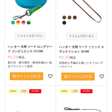
ハンター 犬用 リード ロングリー
ハンター 犬用 リード ソリッド エ
ド コンビニエンス 15/1200
デュケイション 16/100
¥
11,550
税込
¥
11,550
税込
耐久性・耐引裂性・耐候性優れた強
芸術的な手編みを施したオイルレザ
化プラスチック使用
ーのリード
カートに入れる
カートに入れる
新商品
犬用
送料無料
新商品
犬用
送料無料