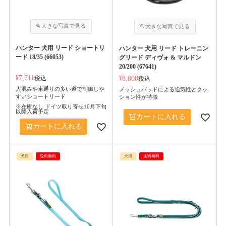
ハンター 犬用 リード ショートリ
ハンター 犬用 リード トレーニン
ード 18/35 (66053)
グリード ディヴォ & マルドン
20/200 (67641)
¥
7,711
税込
¥
8,800
税込
人混みや車通りの多い道で制御しや
メッシュパッドによる通気性とクッ
すいショートリード
ション性が特徴
※在庫なし ドイツ取り寄せ10月下旬
以降入荷予定
カートに入れる
カートに入れる
犬用
送料無料
犬用
送料無料