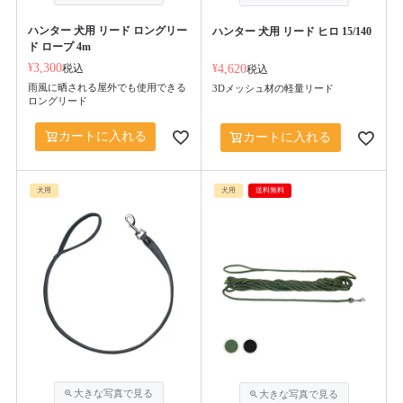
ハンター 犬用 リード ロングリー
ハンター 犬用 リード ヒロ 15/140
ド ロープ 4m
¥
3,300
税込
¥
4,620
税込
雨風に晒される屋外でも使用できる
3Dメッシュ材の軽量リード
ロングリード
カートに入れる
カートに入れる
犬用
犬用
送料無料