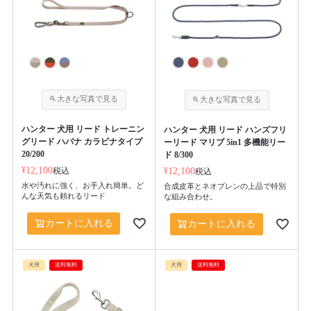
ハンター 犬用 リード トレーニン
ハンター 犬用 リード ハンズフリ
グリード ハバナ カラビナタイプ
ーリード マリブ 5in1 多機能リー
20/200
ド 8/300
¥
12,100
税込
¥
12,100
税込
水や汚れに強く、お手入れ簡単。ど
合成皮革とネオプレンの上品で特別
んな天気も頼れるリード
な組み合わせ。
カートに入れる
カートに入れる
犬用
送料無料
犬用
送料無料