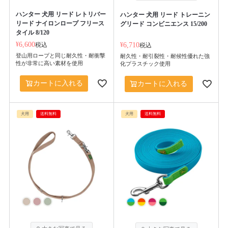
ハンター 犬用 リード レトリバー
ハンター 犬用 リード トレーニン
リード ナイロンロープ フリース
グリード コンビニエンス 15/200
タイル 8/120
¥
6,600
税込
¥
6,710
税込
登山用ロープと同じ耐久性・耐衝撃
耐久性・耐引裂性・耐候性優れた強
性が非常に高い素材を使用
化プラスチック使用
カートに入れる
カートに入れる
犬用
送料無料
犬用
送料無料