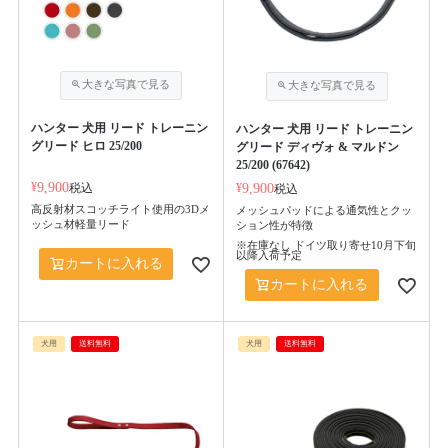
ハンター 犬用 リード トレーニン
ハンター 犬用 リード トレーニン
グリード ヒロ 25/200
グリード ディヴォ & マルドン
25/200 (67642)
¥
9,900
税込
¥
9,900
税込
高反射材スコッチライト使用の3Dメ
メッシュパッドによる通気性とクッ
ッシュ材軽量リード
ション性が特徴
※在庫なし ドイツ取り寄せ10月下旬
以降入荷予定
カートに入れる
カートに入れる
犬用
送料無料
犬用
送料無料