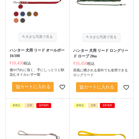
ハンター 犬用 リード オールボー
ハンター 犬用 リード ロングリー
16/100
ド ロープ 20m
¥
10,450
税込
¥
10,450
税込
傷や汚れに強く、手にしっとりと馴
雨風に晒される屋外でも使用できる
染むオイルレザー製
ロングリード
カートに入れる
カートに入れる
新商品
犬用
送料無料
新商品
犬用
送料無料