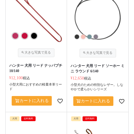
ハンター 犬用 リード ナッパプチ
ハンター 犬用 リード ソーホー ミ
10/140
ニ ラウンド 6/140
¥
12,100
税込
¥
12,650
税込
小型犬用におすすめの軽量本革リー
小型犬のための特別なレザー。しな
ド
やかで柔らかいシリーズ
カートに入れる
カートに入れる
犬用
送料無料
犬用
送料無料