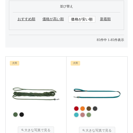
並び替え
おすすめ順
価格が高い順
新着順
価格が安い順
85
件中
1
-
85
件表示
犬用
犬用