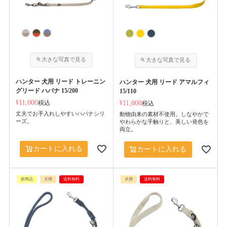
ハンター 犬用 リード トレーニン
ハンター 犬用 リード アマルフィ
グリード ハバナ 15/200
15/110
¥
11,000
税込
¥
11,000
税込
丈夫でお手入れしやすいハバナシリ
動物由来の素材不使用。しなやかで
ーズ。
やわらかな手触りと、美しい発色を
両立。
カートに入れる
カートに入れる
新商品
犬用
送料無料
犬用
送料無料