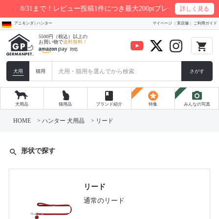
31まで！レビュー投稿1件につき最大200ptプレゼント
詳しく見る
アニモンダ | ハンター
マイページ
実店舗
ご利用ガイド
5500円（税込）以上の
お買い物で
送料無料！
local_grocery_store
犬用
猫用
さがす
book
stars
photo_camera
犬用品
猫用品
ブランド紹介
特集
みんなの写真
HOME
ハンター 犬用品
リード
形状で探す
search
リード
通常のリード