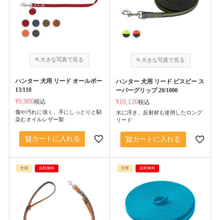
ハンター 犬用 リード オールボー
ハンター 犬用 リード ビスビー ス
13/110
ーパーグリップ 20/1000
¥
9,900
税込
¥
10,120
税込
傷や汚れに強く、手にしっとりと馴
水に浮き、反射材も使用したロング
染むオイルレザー製
リード
カートに入れる
カートに入れる
犬用
送料無料
犬用
送料無料