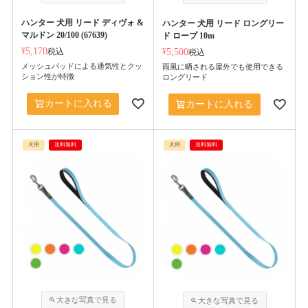
ハンター 犬用 リード ディヴォ &
ハンター 犬用 リード ロングリー
マルドン 20/100 (67639)
ド ロープ 10m
¥
5,170
税込
¥
5,500
税込
メッシュパッドによる通気性とクッ
雨風に晒される屋外でも使用できる
ション性が特徴
ロングリード
カートに入れる
カートに入れる
犬用
送料無料
犬用
送料無料