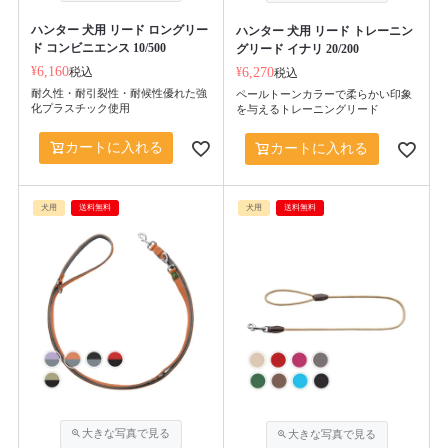
ハンター 犬用 リード ロングリー
ハンター 犬用 リード トレーニン
ド コンビニエンス 10/500
グリード イナリ 20/200
¥
6,160
税込
¥
6,270
税込
耐久性・耐引裂性・耐候性優れた強
ペールトーンカラーで柔らかい印象
化プラスチック使用
を与えるトレーニングリード
カートに入れる
カートに入れる
犬用
送料無料
犬用
送料無料