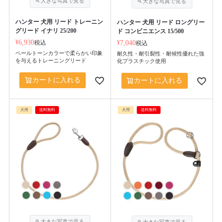
ハンター 犬用 リード トレーニン
ハンター 犬用 リード ロングリー
グリード イナリ 25/200
ド コンビニエンス 15/500
¥
6,930
税込
¥
7,040
税込
ペールトーンカラーで柔らかい印象
耐久性・耐引裂性・耐候性優れた強
を与えるトレーニングリード
化プラスチック使用
カートに入れる
カートに入れる
犬用
送料無料
犬用
送料無料