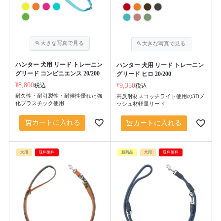
ハンター 犬用 リード トレーニン
ハンター 犬用 リード トレーニン
グリード コンビニエンス 20/200
グリード ヒロ 20/200
¥
8,800
税込
¥
9,350
税込
耐久性・耐引裂性・耐候性優れた強
高反射材スコッチライト使用の3Dメ
化プラスチック使用
ッシュ材軽量リード
カートに入れる
カートに入れる
犬用
送料無料
新商品
犬用
送料無料