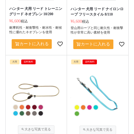
ハンター 犬用 リード トレーニン
ハンター 犬用 リード ナイロンロ
グリード ネオプレン 10/200
ープ フリースタイル 8/110
¥
6,600
税込
¥
6,600
税込
耐摩耗性・耐衝撃性・耐水性・耐候
登山用ロープと同じ耐久性・耐衝撃
性に優れたネオプレンを使用
性が非常に高い素材を使用
カートに入れる
カートに入れる
犬用
送料無料
犬用
送料無料