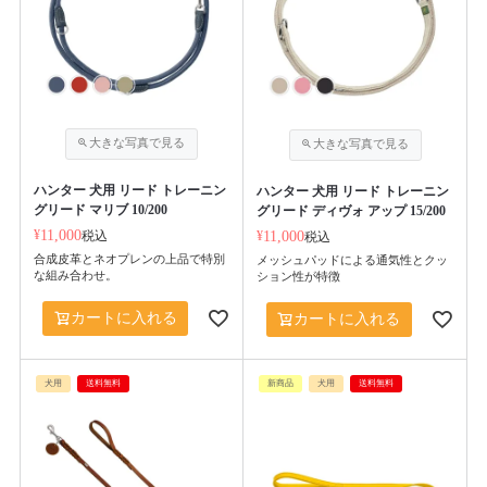
ハンター 犬用 リード トレーニン
ハンター 犬用 リード トレーニン
グリード マリブ 10/200
グリード ディヴォ アップ 15/200
¥
11,000
税込
¥
11,000
税込
合成皮革とネオプレンの上品で特別
メッシュパッドによる通気性とクッ
な組み合わせ。
ション性が特徴
カートに入れる
カートに入れる
犬用
送料無料
新商品
犬用
送料無料