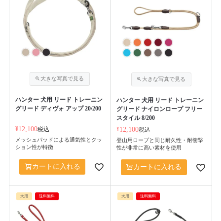
ハンター 犬用 リード トレーニン
ハンター 犬用 リード トレーニン
グリード ディヴォ アップ 20/200
グリード ナイロンロープ フリー
スタイル 8/200
¥
12,100
税込
¥
12,100
税込
メッシュパッドによる通気性とクッ
登山用ロープと同じ耐久性・耐衝撃
ション性が特徴
性が非常に高い素材を使用
カートに入れる
カートに入れる
犬用
送料無料
犬用
送料無料