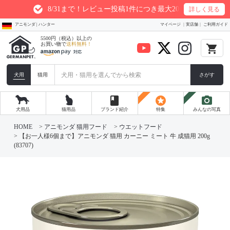
8/31まで！レビュー投稿1件につき最大200ptプレゼント
詳しく見る
アニモンダ | ハンター
マイページ
実店舗
ご利用ガイド
5500円（税込）以上の
お買い物で
送料無料！
local_grocery_store
犬用
猫用
さがす
book
stars
photo_camera
犬用品
猫用品
ブランド紹介
特集
みんなの写真
HOME
アニモンダ 猫用フード
ウエットフード
【お一人様6個まで】アニモンダ 猫用 カーニー ミート 牛 成猫用 200g
(83707)