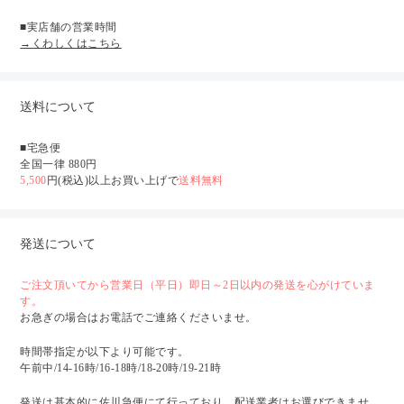
■実店舗の営業時間
→くわしくはこちら
送料について
■宅急便
全国一律 880円
5,500
円(税込)以上お買い上げで
送料無料
発送について
ご注文頂いてから営業日（平日）即日～2日以内の発送を心がけていま
す。
お急ぎの場合はお電話でご連絡くださいませ。
時間帯指定が以下より可能です。
午前中/14-16時/16-18時/18-20時/19-21時
発送は基本的に佐川急便にて行っており、配送業者はお選びできませ