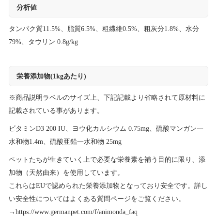
分析値
タンパク質11.5%、脂質6.5%、粗繊維0.5%、粗灰分1.8%、水分
79%、タウリン 0.8g/kg
栄養添加物(1kgあたり)
※商品説明ラベルのサイズ上、下記記載より省略されて原材料に
記載されている事があります。
ビタミンD3 200 IU、ヨウ化カルシウム 0.75mg、硫酸マンガン一
水和物1.4m、硫酸亜鉛一水和物 25mg
ペットたちが生きていく上で必要な栄養素を補う目的に限り、添
加物（天然由来）を使用しています。
これらはEUで認められた栄養添加物となっており安全です。詳し
い安全性についてはよくある質問ページをご覧ください。
→
https://www.germanpet.com/f/animonda_faq