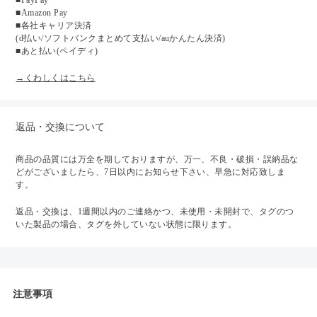
■Amazon Pay
■各社キャリア決済
(d払い/ソフトバンクまとめて支払い/auかんたん決済)
■あと払い(ペイディ)
→くわしくはこちら
返品・交換について
商品の品質には万全を期しておりますが、万一、不良・破損・誤納品な
どがございましたら、7日以内にお知らせ下さい、早急に対応致しま
す。
返品・交換は、1週間以内のご連絡かつ、未使用・未開封で、タグのつ
いた製品の場合、タグを外していない状態に限ります。
注意事項