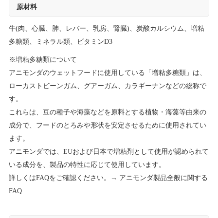
原材料
牛(肉、心臓、肺、レバー、乳房、腎臓)、炭酸カルシウム、増粘
多糖類、ミネラル類、ビタミンD3
※増粘多糖類について
アニモンダのウェットフードに使用している「増粘多糖類」は、
ローカストビーンガム、グアーガム、カラギーナンなどの総称で
す。
これらは、豆の種子や海藻などを原料とする植物・海藻等由来の
成分で、フードのとろみや形状を安定させるために使用されてい
ます。
アニモンダでは、EUおよび日本で増粘剤として使用が認められて
いる成分を、製品の特性に応じて使用しています。
詳しくはFAQをご確認ください。→
アニモンダ製品全般に関する
FAQ