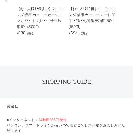
【お一人様12個まで】アニモ
【お一人様12個まで】アニモ
【お一
ンダ 猫用 カーニー オーシャ
ンダ 猫用 カーニー ミート 子
ンダ 
ン ホワイトツナ・牛 全年齢
牛・鶏・七面鳥 子猫用 200g
ン サ
用 80g (83322)
(83965)
年齢用 80
638
594
638
¥
¥
¥
（税込）
（税込）
（
SHOPPING GUIDE
営業日
■インターネット／
24時間365日受付
パソコン、スマートフォンからいつでもどこでも買い物をお楽しみいた
だけます。