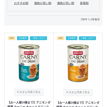
おすすめ順
価格が高い順
価格が安い順
新着順
2
件中
1
-
2
件表示
猫用
全年齢用
一般食・おやつ
猫用
全年齢用
一般食・おやつ
【お一人様24個まで】アニモンダ
【お一人様24個まで】アニモンダ
猫用 カーニー キャットドリンク
猫用 カーニー キャットドリンク