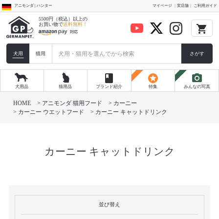
アニモンダ | ハンター
マイページ
実店舗
ご利用ガイド
5500円（税込）以上の
お買い物で
送料無料！
local_grocery_store
犬用
猫用
さがす
book
stars
photo_camera
犬用品
猫用品
ブランド紹介
特集
みんなの写真
HOME
アニモンダ 猫用フード
カーニー
カーニー ウエットフード
カーニー キャットドリンク
カーニー キャットドリンク
並び替え