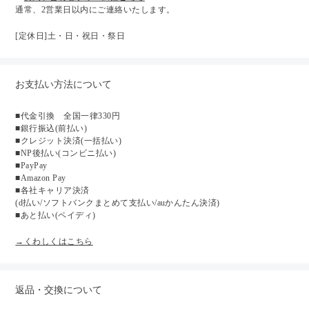
通常、2営業日以内にご連絡いたします。
[定休日]土・日・祝日・祭日
お支払い方法について
■代金引換 全国一律330円
■銀行振込(前払い)
■クレジット決済(一括払い)
■NP後払い(コンビニ払い)
■PayPay
■Amazon Pay
■各社キャリア決済
(d払い/ソフトバンクまとめて支払い/auかんたん決済)
■あと払い(ペイディ)
→くわしくはこちら
返品・交換について