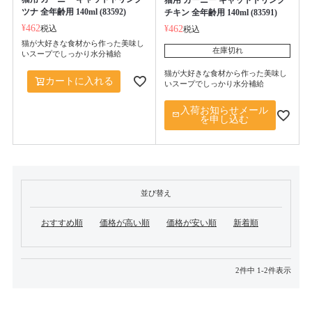
ツナ 全年齢用 140ml (83592)
チキン 全年齢用 140ml (83591)
¥
462
税込
¥
462
税込
猫が大好きな食材から作った美味し
在庫切れ
いスープでしっかり水分補給
猫が大好きな食材から作った美味し
カートに入れる
いスープでしっかり水分補給
入荷お知らせメール
を申し込む
並び替え
おすすめ順
価格が高い順
価格が安い順
新着順
2
件中
1
-
2
件表示