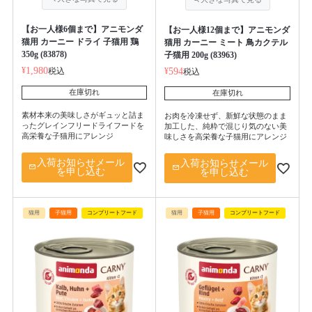
【お一人様6個まで】アニモンダ
【お一人様12個まで】アニモンダ
猫用 カーニー ドライ 子猫用 鶏
猫用 カーニー ミート 鳥カクテル
350g (83878)
子猫用 200g (83963)
¥
1,980
税込
¥
594
税込
在庫切れ
在庫切れ
素材本来の美味しさがギュッと詰ま
お肉を冷凍せず、新鮮な状態のまま
ったグレインフリードライフードを
加工した、純粋で混じり気のない美
高栄養な子猫用にアレンジ
味しさを高栄養な子猫用にアレンジ
入荷お知らせメール
入荷お知らせメール
を申し込む
を申し込む
猫用
子猫用
コンプリートフード
猫用
子猫用
コンプリートフード