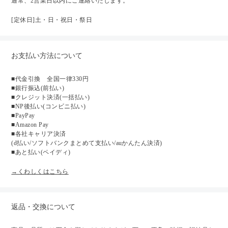
通常、2営業日以内にご連絡いたします。
[定休日]土・日・祝日・祭日
お支払い方法について
■代金引換 全国一律330円
■銀行振込(前払い)
■クレジット決済(一括払い)
■NP後払い(コンビニ払い)
■PayPay
■Amazon Pay
■各社キャリア決済
(d払い/ソフトバンクまとめて支払い/auかんたん決済)
■あと払い(ペイディ)
→くわしくはこちら
返品・交換について