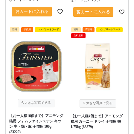
なフードにアレンジ
カートに入れる
カートに入れる
猫用
子猫用
コンプリートフード
猫用
子猫用
コンプリートフード
送料無料
【お一人様16個まで】アニモンダ
【お一人様4個まで】アニモンダ
猫用 フォムファインステン キツ
猫用 カーニー ドライ 子猫用 鶏
ン 牛・鶏・豚 子猫用 100g
1.75kg (83879)
(83220)