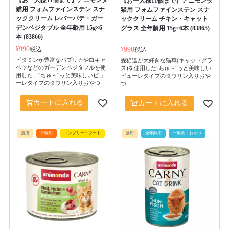
【お一人様11個まで】アニモンダ
猫用 フォムファインステン スナ
猫用 フォムファインステン スナ
ッククリーム レバーパテ・ガー
ッククリーム チキン・キャット
デンベジタブル 全年齢用 15g×6
グラス 全年齢用 15g×6本 (83865)
本 (83866)
¥
990
税込
¥
990
税込
ビタミンが豊富なパプリカや白キャ
愛猫達が大好きな猫草(キャットグラ
ベツなどのガーデンベジタブルを使
ス)を使用した"ちゅ～"っと美味しい
用した、"ちゅ～"っと美味しいピュ
ピューレタイプのタウリン入りおや
ーレタイプのタウリン入りおやつ
つ
カートに入れる
カートに入れる
猫用
子猫用
コンプリートフード
猫用
全年齢用
一般食・おやつ