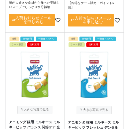
猫が大好きな食材から作った美味し
【お得なケース販売・ポイント5
いスープでしっかり水分補給
倍】
入荷お知らせメール
入荷お知らせメール
を申し込む
を申し込む
猫用
全年齢用
一般食・おやつ
猫用
全年齢用
一般食・おやつ
ケース販売
送料無料
ケース販売
送料無料
アニモンダ 猫用 ミルキース ミル
アニモンダ 猫用 ミルキース ミル
キービッツ バランス 関節ケア 全
キービッツ フレッシュ デンタル