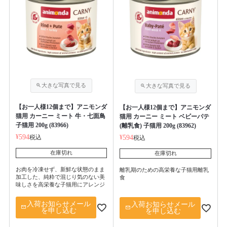
【お一人様12個まで】アニモンダ
【お一人様12個まで】アニモンダ
猫用 カーニー ミート 牛・七面鳥
猫用 カーニー ミート ベビーパテ
子猫用 200g (83966)
(離乳食) 子猫用 200g (83962)
¥
594
税込
¥
594
税込
在庫切れ
在庫切れ
お肉を冷凍せず、新鮮な状態のまま
離乳期のための高栄養な子猫用離乳
加工した、純粋で混じり気のない美
食
味しさを高栄養な子猫用にアレンジ
入荷お知らせメール
入荷お知らせメール
を申し込む
を申し込む