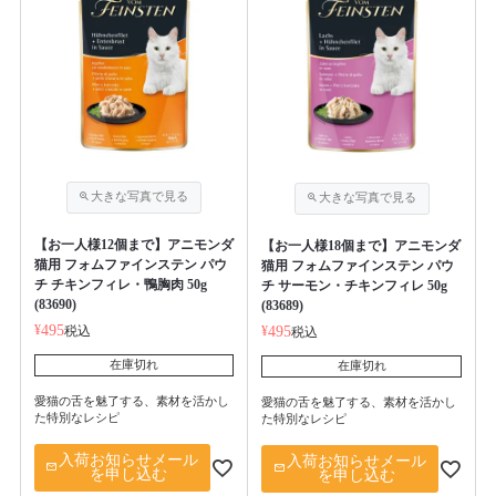
【お一人様12個まで】アニモンダ
【お一人様18個まで】アニモンダ
猫用 フォムファインステン パウ
猫用 フォムファインステン パウ
チ チキンフィレ・鴨胸肉 50g
チ サーモン・チキンフィレ 50g
(83690)
(83689)
¥
495
税込
¥
495
税込
在庫切れ
在庫切れ
愛猫の舌を魅了する、素材を活かし
愛猫の舌を魅了する、素材を活かし
た特別なレシピ
た特別なレシピ
入荷お知らせメール
入荷お知らせメール
を申し込む
を申し込む