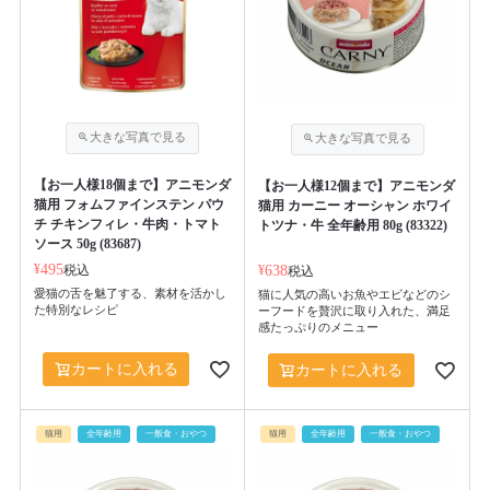
【お一人様18個まで】アニモンダ
【お一人様12個まで】アニモンダ
猫用 フォムファインステン パウ
猫用 カーニー オーシャン ホワイ
チ チキンフィレ・牛肉・トマト
トツナ・牛 全年齢用 80g (83322)
ソース 50g (83687)
¥
495
税込
¥
638
税込
愛猫の舌を魅了する、素材を活かし
猫に人気の高いお魚やエビなどのシ
た特別なレシピ
ーフードを贅沢に取り入れた、満足
感たっぷりのメニュー
カートに入れる
カートに入れる
猫用
全年齢用
一般食・おやつ
猫用
全年齢用
一般食・おやつ