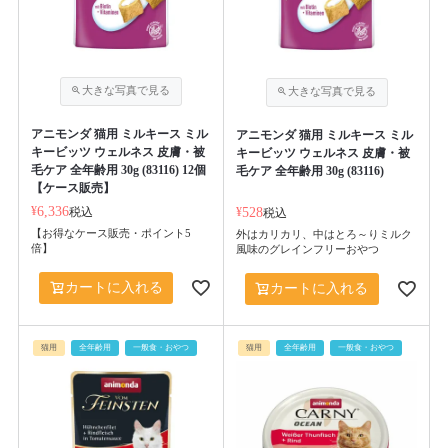
アニモンダ 猫用 ミルキース ミル
アニモンダ 猫用 ミルキース ミル
キービッツ ウェルネス 皮膚・被
キービッツ ウェルネス 皮膚・被
毛ケア 全年齢用 30g (83116) 12個
毛ケア 全年齢用 30g (83116)
【ケース販売】
¥
6,336
税込
¥
528
税込
【お得なケース販売・ポイント5
外はカリカリ、中はとろ～りミルク
倍】
風味のグレインフリーおやつ
カートに入れる
カートに入れる
猫用
全年齢用
一般食・おやつ
猫用
全年齢用
一般食・おやつ