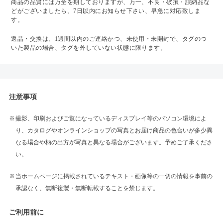
商品の品質には万全を期しておりますが、万一、不良・破損・誤納品な
どがございましたら、7日以内にお知らせ下さい、早急に対応致しま
す。
返品・交換は、1週間以内のご連絡かつ、未使用・未開封で、タグのつ
いた製品の場合、タグを外していない状態に限ります。
注意事項
撮影、印刷およびご覧になっているディスプレイ等のパソコン環境によ
り、カタログやオンラインショップの写真とお届け商品の色合いが多少異
なる場合や柄の出方が写真と異なる場合がございます。予めご了承くださ
い。
当ホームページに掲載されているテキスト・画像等の一切の情報を事前の
承認なく、無断複製・無断転載することを禁じます。
ご利用前に