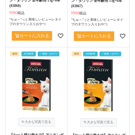
ン・タウリン 全年齢用 15g×6本
ン・タウリン 全年齢用 15g×6本
(83868)
(83867)
¥
990
税込
¥
990
税込
"ちゅ～"っと美味しいピューレタイ
"ちゅ～"っと美味しいピューレタイ
プのタウリン入りおやつ
プのタウリン入りおやつ
カートに入れる
カートに入れる
猫用
全年齢用
一般食・おやつ
猫用
全年齢用
一般食・おやつ
【お一人様11個まで】アニモンダ