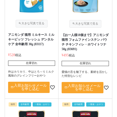
アニモンダ 猫用 ミルキース ミル
【お一人様18個まで】アニモンダ
キービッツ フレッシュ デンタル
猫用 フォムファインステン パウ
ケア 全年齢用 30g (83117)
チ チキンフィレ・ホワイトツナ
50g (83691)
¥
528
税込
¥
495
税込
在庫切れ
在庫切れ
外はカリカリ、中はとろ～りミルク
愛猫の舌を魅了する、素材を活かし
風味のグレインフリーおやつ
た特別なレシピ
入荷お知らせメール
入荷お知らせメール
を申し込む
を申し込む
猫用
全年齢用
一般食・おやつ
猫用
全年齢用
一般食・おやつ