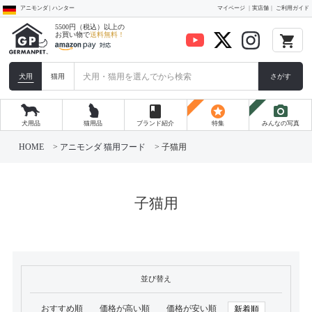
アニモンダ | ハンター
マイページ
実店舗
ご利用ガイド
5500円（税込）以上の
お買い物で
送料無料！
local_grocery_store
犬用
猫用
さがす
book
stars
photo_camera
犬用品
猫用品
ブランド紹介
特集
みんなの写真
HOME
アニモンダ 猫用フード
子猫用
子猫用
並び替え
おすすめ順
価格が高い順
価格が安い順
新着順