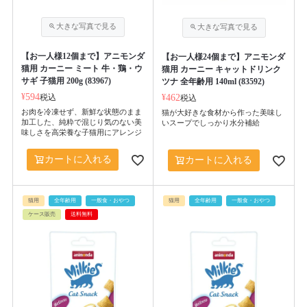
【お一人様12個まで】アニモンダ
【お一人様24個まで】アニモンダ
猫用 カーニー ミート 牛・鶏・ウ
猫用 カーニー キャットドリンク
サギ 子猫用 200g (83967)
ツナ 全年齢用 140ml (83592)
¥
594
税込
¥
462
税込
お肉を冷凍せず、新鮮な状態のまま
猫が大好きな食材から作った美味し
加工した、純粋で混じり気のない美
いスープでしっかり水分補給
味しさを高栄養な子猫用にアレンジ
カートに入れる
カートに入れる
猫用
全年齢用
一般食・おやつ
猫用
全年齢用
一般食・おやつ
ケース販売
送料無料