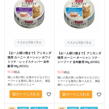
【お一人様12個まで】アニモンダ
【お一人様12個まで】アニモンダ
猫用 カーニー オーシャン ホワイ
猫用 カーニー オーシャン ツナ・
トツナ・レッドスナッパー 全年
シーフード 全年齢用 80g (83302)
齢用 80g (83321)
¥
638
税込
¥
638
税込
猫に人気の高いお魚やエビなどのシ
猫に人気の高いお魚やエビなどのシ
ーフードを贅沢に取り入れた、満足
ーフードを贅沢に取り入れた、満足
感たっぷりのメニュー
感たっぷりのメニュー
カートに入れる
カートに入れる
猫用
全年齢用
一般食・おやつ
猫用
全年齢用
一般食・おやつ