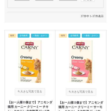
37
件中
1
-
37
件表示
猫用
全年齢用
一般食・おやつ
猫用
全年齢用
一般食・おやつ
【お一人様11個まで】アニモンダ
【お一人様11個まで】アニモンダ
猫用 カーニー クリーミー チキ
猫用 カーニー クリーミー サーモ