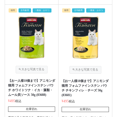
猫用
全年齢用
一般食・おやつ
猫用
全年齢用
一般食・おやつ
【お一人様18個まで】アニモンダ
【お一人様18個まで】アニモンダ
猫用 フォムファインステン パウ
猫用 フォムファインステン パウ
チ ホワイトツナ・イカ・藻類・
チ チキンフィレ・チーズ 50g
ムール貝ソース 50g (83688)
(83681)
¥
495
税込
¥
495
税込
在庫切れ
在庫切れ