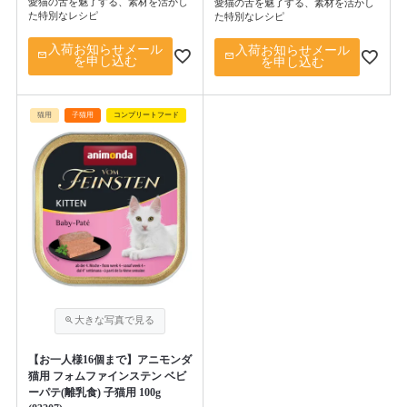
愛猫の舌を魅了する、素材を活かし
愛猫の舌を魅了する、素材を活かし
た特別なレシピ
た特別なレシピ
入荷お知らせメール
入荷お知らせメール
を申し込む
を申し込む
猫用
子猫用
コンプリートフード
【お一人様16個まで】アニモンダ
猫用 フォムファインステン ベビ
ーパテ(離乳食) 子猫用 100g