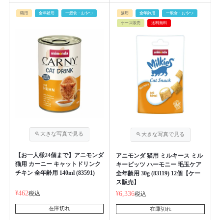
猫用
全年齢用
一般食・おやつ
猫用
全年齢用
一般食・おやつ
ケース販売
送料無料
【お一人様24個まで】アニモンダ
アニモンダ 猫用 ミルキース ミル
猫用 カーニー キャットドリンク
キービッツ ハーモニー 毛玉ケア
チキン 全年齢用 140ml (83591)
全年齢用 30g (83119) 12個【ケー
ス販売】
¥
462
税込
¥
6,336
税込
在庫切れ
在庫切れ