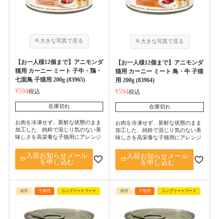
【お一人様12個まで】アニモンダ
【お一人様12個まで】アニモンダ
猫用 カーニー ミート 子牛・鶏・
猫用 カーニー ミート 鳥・牛 子猫
七面鳥 子猫用 200g (83965)
用 200g (83964)
¥
594
税込
¥
594
税込
在庫切れ
在庫切れ
お肉を冷凍せず、新鮮な状態のまま
お肉を冷凍せず、新鮮な状態のまま
加工した、純粋で混じり気のない美
加工した、純粋で混じり気のない美
味しさを高栄養な子猫用にアレンジ
味しさを高栄養な子猫用にアレンジ
入荷お知らせメール
入荷お知らせメール
を申し込む
を申し込む
猫用
子猫用
コンプリートフード
猫用
子猫用
コンプリートフード