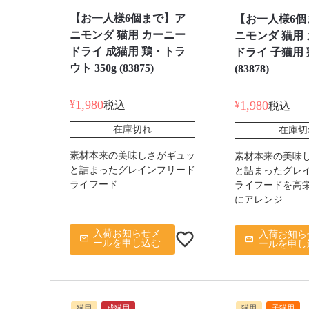
【お一人様6個まで】ア
【お一人様6個
ニモンダ 猫用 カーニー
ニモンダ 猫用
ドライ 成猫用 鶏・トラ
ドライ 子猫用 鶏
ウト 350g (83875)
(83878)
¥
1,980
¥
1,980
税込
税込
在庫切れ
在庫切
素材本来の美味しさがギュッ
素材本来の美味
と詰まったグレインフリード
と詰まったグレ
ライフード
ライフードを高
にアレンジ
入荷お知らせメ
入荷お知ら
ールを申し込む
ールを申し
猫用
成猫用
猫用
子猫用