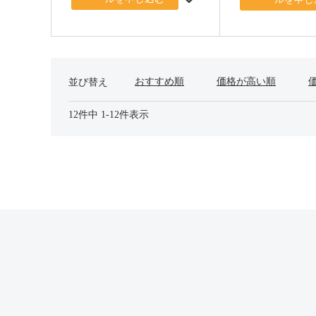
おすすめ順
価格が高い順
並び替え
12
件中
1
-
12
件表示