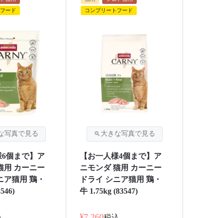
フード
コンプリートフード
様6個まで】ア
【お一人様4個まで】ア
猫用 カーニー
ニモンダ 猫用 カーニー
ニア猫用 鶏・
ドライ シニア猫用 鶏・
546)
牛 1.75kg (83547)
¥
7,260
込
税込