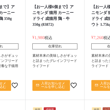
まで】ア
【お一人様6個まで】ア
【お一人
 カーニー
ニモンダ 猫用 カーニー
ニモンダ 
 350g
ドライ 成猫用 鶏・牛
ドライ 成
350g (83872)
ウト 1.75kg
¥
1,980
¥
7,260
税込
税
れ
在庫切れ
しさがギュッ
素材本来の美味しさがギュッ
素材本来の
インフリード
と詰まったグレインフリード
と詰まった
栄養な子猫用
ライフード
ライフード
せメ
入荷お知らせメ
入荷
込む
ールを申し込む
ール
猫用
成猫用
猫用
シニ