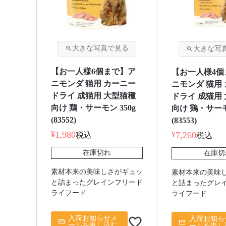
【お一人様6個まで】ア
【お一人様4個
ニモンダ 猫用 カーニー
ニモンダ 猫用
ドライ 成猫用 大型猫種
ドライ 成猫用
向け 鶏・サーモン 350g
向け 鶏・サーモン
(83552)
(83553)
¥
1,980
¥
7,260
税込
税込
在庫切れ
在庫切
素材本来の美味しさがギュッ
素材本来の美味
と詰まったグレインフリード
と詰まったグレ
ライフード
ライフード
入荷お知らせメ
入荷お知ら
ールを申し込む
ールを申し