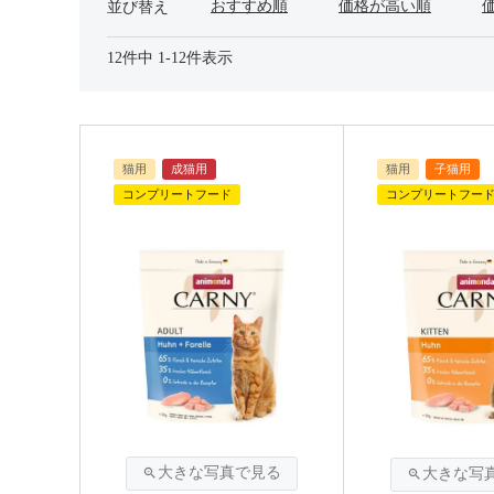
おすすめ順
価格が高い順
並び替え
12
件中
1
-
12
件表示
猫用
成猫用
猫用
子猫用
コンプリートフード
コンプリートフー