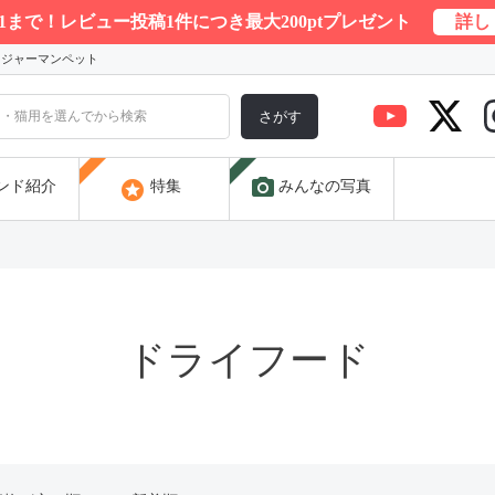
/31まで！レビュー投稿1件につき最大200ptプレゼント
詳し
) ジャーマンペット
さがす
photo_camera
stars
ンド紹介
特集
みんなの写真
ドライフード