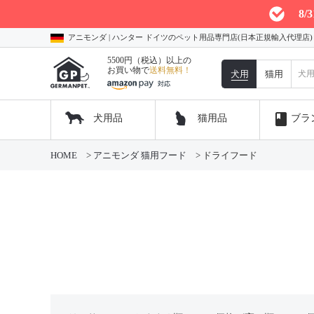
8
アニモンダ | ハンター ドイツのペット用品専門店(日本正規輸入代理店
5500円（税込）以上の
お買い物で
送料無料！
犬用
猫用
book
犬用品
猫用品
ブラ
HOME
アニモンダ 猫用フード
ドライフード