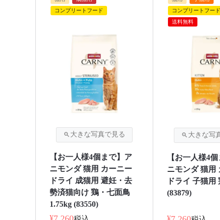
コンプリートフード
コンプリートフー
送料無料
【お一人様4個まで】ア
【お一人様4個
ニモンダ 猫用 カーニー
ニモンダ 猫用
ドライ 成猫用 避妊・去
ドライ 子猫用 鶏 
勢済猫向け 鶏・七面鳥
(83879)
1.75kg (83550)
¥
7,260
¥
7,260
税込
税込