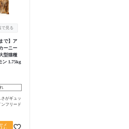
まで】ア
 カーニー
 大型猫種
 1.75kg
れ
しさがギュッ
インフリード
せメ
込む