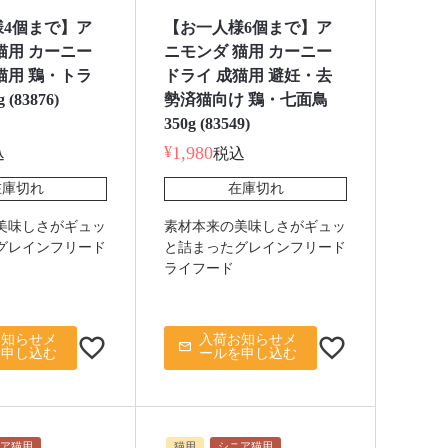
様4個まで】ア
【お一人様6個まで】ア
猫用 カーニー
ニモンダ 猫用 カーニー
猫用 鶏・トラ
ドライ 成猫用 避妊・去
 (83876)
勢済猫向け 鶏・七面鳥
350g (83549)
¥
1,980
込
税込
在庫切れ
在庫切れ
美味しさがギュッ
素材本来の美味しさがギュッ
グレインフリード
と詰まったグレインフリード
ライフード
お知らせメ
入荷お知らせメ
を申し込む
ールを申し込む
ア猫用
猫用
シニア猫用