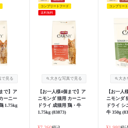
ド
コンプリートフード
コンプリート
送料無料
まで】ア
【お一人様4個まで】ア
【お一人
 カーニー
ニモンダ 猫用 カーニー
ニモンダ 
1.75kg
ドライ 成猫用 鶏・牛
ドライ シ
1.75kg (83873)
牛 350g (83
¥
7,260
¥
1,980
税込
税