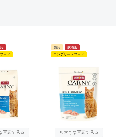
用
猫用
成猫用
フード
コンプリートフード