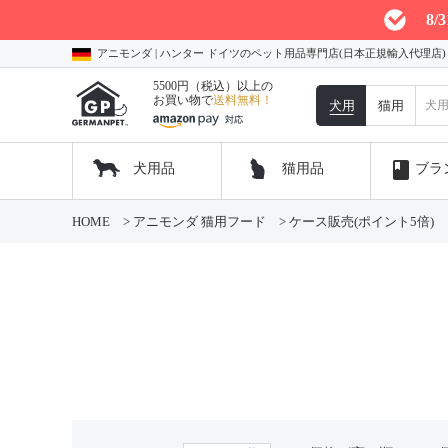
8
アニモンダ | ハンター ドイツのペット用品専門店(日本正規輸入代理店
5500円（税込）以上の
お買い物で
送料無料！
犬用
猫用
book
犬用品
猫用品
ブラ
HOME
アニモンダ 猫用フード
ケース販売(ポイント5倍)