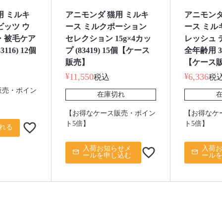
用 ミルキ
アニモンダ 猫用 ミルキ
アニモンダ
ビッツ ウ
ース ミルクポーション
ース ミル
・被毛ケア
セレクション 15g×4カッ
レッシュ 
3116) 12個
プ (83419) 15個【ケース
全年齢用 30g
】
販売】
【ケース
¥
11,550
¥
6,336
税込
税
販売・ポイン
在庫切れ
【お得なケース販売・ポイン
【お得なケ
ト5倍】
ト5倍】
れる
入荷お知らせメ
入荷
ールを申し込む
ール