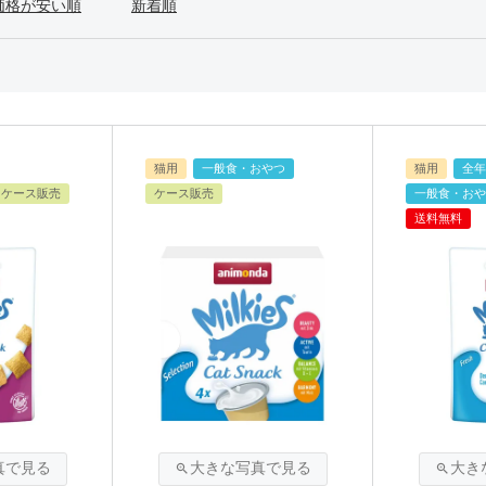
価格が安い順
新着順
猫用
一般食・おやつ
猫用
全年
ケース販売
ケース販売
一般食・おや
送料無料